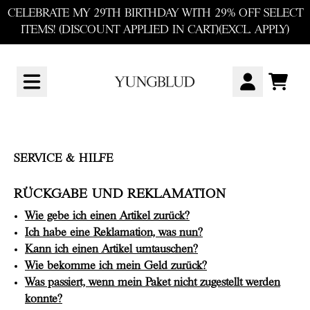
Zum Inhalt
CELEBRATE MY 29TH BIRTHDAY WITH 29% OFF SELECT
render_section=true,countdown_sc
ITEMS! (DISCOUNT APPLIED IN CART)(EXCL. APPLY)
Service & Hilfe
WAR
KONTO
SERVICE & HILFE
RÜCKGABE UND REKLAMATION
Wie gebe ich einen Artikel zurück?
Ich habe eine Reklamation, was nun?
Kann ich einen Artikel umtauschen?
Wie bekomme ich mein Geld zurück?
Was passiert, wenn mein Paket nicht zugestellt werden
konnte?